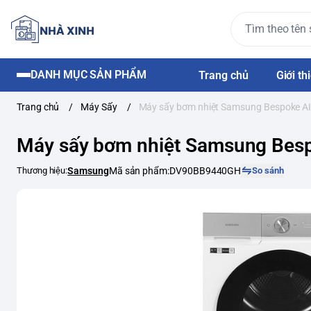
DANH MỤC SẢN PHẨM
Trang chủ
Giới th
Trang chủ
/
Máy Sấy
/
Máy sấy bơm nhiệt Samsung Bespoke 
Máy sấy bơm nhiệt Samsung Bes
Thương hiệu:
Samsung
Mã sản phẩm:
DV90BB9440GH
So sánh