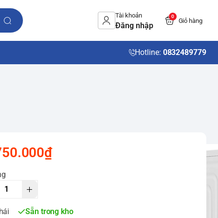
Tài khoản
0
Giỏ hàng
Đăng nhập
Hotline:
0832489779
750.000₫
ng
hái
Sẵn trong kho