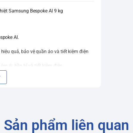
 nhiệt Samsung Bespoke AI 9 kg
spoke AI.
hiệu quả, bảo vệ quần áo và tiết kiệm điện
êm ái, bền bỉ và tiết kiệm điện.
úm xoay và màn hình hiển thị.
n.
nổi bật
goài hiện đại, sang trọng, dễ dàng kết hợp với
Sản phẩm liên quan
hận biết nhiệt độ và độ ẩm, từ đó tự động