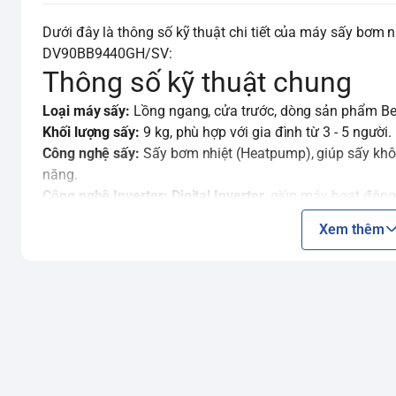
Dưới đây là thông số kỹ thuật chi tiết của máy sấy bơm
DV90BB9440GH/SV:
Thông số kỹ thuật chung
Loại máy sấy:
Lồng ngang, cửa trước, dòng sản phẩm Be
Khối lượng sấy:
9 kg, phù hợp với gia đình từ 3 - 5 người.
Công nghệ sấy:
Sấy bơm nhiệt (Heatpump), giúp sấy khô 
năng.
Công nghệ Inverter:
Digital Inverter
, giúp máy hoạt động 
Bảng điều khiển:
AI Control
thông minh, có tiếng Việt, n
Xem thêm
Chất liệu lồng sấy:
Thép không gỉ, bền bỉ và chống ăn mò
Màu sắc:
Xám (Graphite Gray).
Nơi sản xuất:
Trung Quốc.
Các công nghệ và tính năng 
Thiết kế Bespoke:
Thiết kế phẳng, tối giản, mang lại vẻ n
nhiều không gian nội thất.
Công nghệ sấy thông minh AI Dry:
Sử dụng cảm biến để n