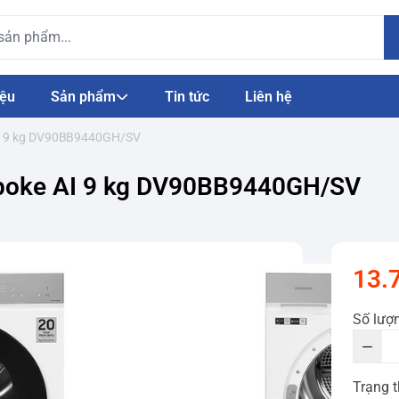
iệu
Sản phẩm
Tin tức
Liên hệ
AI 9 kg DV90BB9440GH/SV
poke AI 9 kg DV90BB9440GH/SV
13.
Số lượ
Trạng t