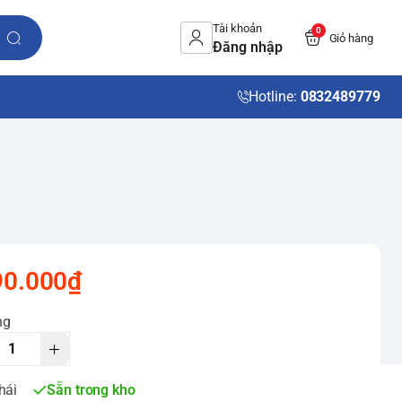
Tài khoản
0
Giỏ hàng
Đăng nhập
Hotline:
0832489779
90.000₫
ng
hái
Sẵn trong kho