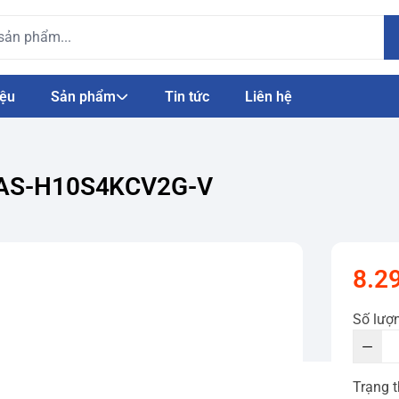
iệu
Sản phẩm
Tin tức
Liên hệ
 RAS-H10S4KCV2G-V
8.2
Số lượ
Trạng t