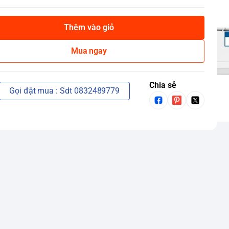
Thêm vào giỏ
Mua ngay
Chia sẻ
Gọi đặt mua : Sdt 0832489779