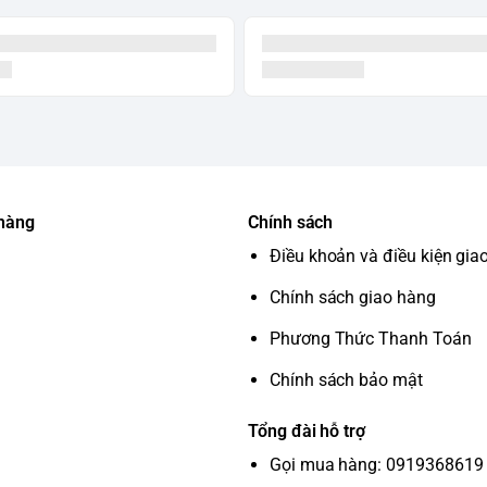
m công suất hoạt động của máy lạnh.
 giúp bạn ngủ ngon hơn.
không khí trong lành cho căn phòng.
oạt động hiệu quả.
shiba Inverter 1 HP RAS-H10S4KCV2G-V:
 hàng
Chính sách
Điều khoản và điều kiện gia
Chính sách giao hàng
Phương Thức Thanh Toán
Chính sách bảo mật
oshiba Inverter 1 HP
Tổng đài hỗ trợ
n Máy Nhà Xinh?
Gọi mua hàng: 0919368619 
g, chất lượng cao với giá cả cạnh tranh.