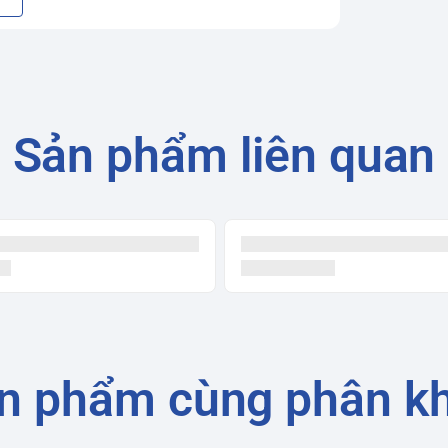
hảo giữa công nghệ hiện đại và thiết kế
m nhấn sang trọng cho căn phòng của bạn.
có diện tích vừa và nhỏ.
n
 công nghệ Inverter tiên tiến. Công nghệ
Sản phẩm liên quan
 đó duy trì nhiệt độ ổn định và tiết kiệm
a đơn tiền điện tăng cao trong những ngày hè
hả năng làm lạnh nhanh chóng, giúp bạn tận
hế độ làm lạnh nhanh, máy lạnh sẽ hoạt động
g thời gian ngắn nhất.
n máy lạnh. Máy lạnh Toshiba RAS-
n phẩm cùng phân k
y tiếng ồn khó chịu, giúp bạn có giấc ngủ