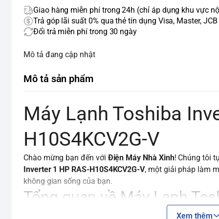
Giao hàng miễn phí trong 24h (chỉ áp dụng khu vực nộ
Trả góp lãi suất 0% qua thẻ tín dụng Visa, Master, JCB
Đổi trả miễn phí trong 30 ngày
Mô tả đang cập nhật
Mô tả sản phẩm
Máy Lạnh Toshiba Inve
H10S4KCV2G-V
Chào mừng bạn đến với
Điện Máy Nhà Xinh
! Chúng tôi 
Inverter 1 HP RAS-H10S4KCV2G-V
, một giải pháp làm m
không gian sống của bạn.
Tổng quan về Máy Lạnh Tosh
RAS-H10S4KCV2G-V
Xem thêm