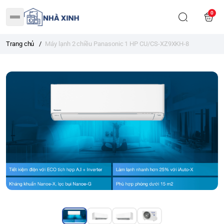
0
Trang chủ
/
Máy lạnh 2 chiều Panasonic 1 HP CU/CS-XZ9XKH-8