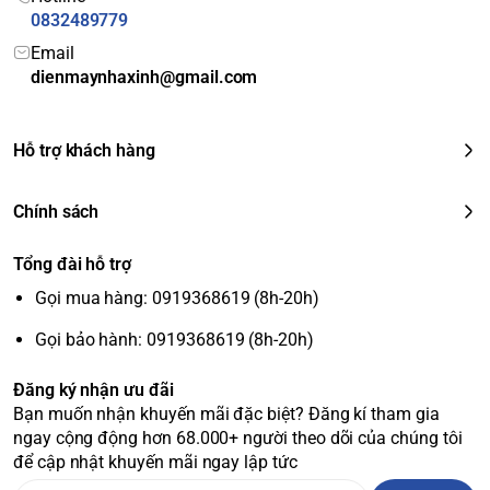
0832489779
Kết nối Wifi:
Cho phép điều khiển máy từ xa
Email
qua ứng dụng Panasonic Comfort Cloud.
Chức
dienmaynhaxinh@gmail.com
Tiện ích
năng hút ẩm:
Giảm độ ẩm trong phòng, tạo
khác
cảm giác khô ráo, dễ chịu.
Tự khởi động lại khi
có điện:
Máy sẽ tự động khôi phục các cài đặt
Hỗ trợ khách hàng
đã thiết lập trước đó khi có điện trở lại.
Chính sách
Tổng đài hỗ trợ
Gọi mua hàng: 0919368619 (8h-20h)
Gọi bảo hành: 0919368619 (8h-20h)
Đăng ký nhận ưu đãi
Bạn muốn nhận khuyến mãi đặc biệt? Đăng kí tham gia
ngay cộng động hơn 68.000+ người theo dõi của chúng tôi
để cập nhật khuyến mãi ngay lập tức