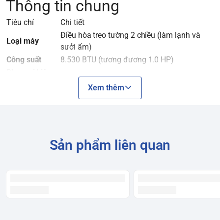
Thông tin chung
Tiêu chí
Chi tiết
Điều hòa treo tường 2 chiều (làm lạnh và
Loại máy
sưởi ấm)
Công suất
8.530 BTU (tương đương 1.0 HP)
Phạm vi hiệu
Phù hợp với phòng có diện tích dưới 15m²
quả
Xem thêm
Công nghệ
Inverter (tiết kiệm điện)
Loại Gas lạnh
R32
Xuất xứ
Malaysia
Năm ra mắt
2021
Sản phẩm liên quan
Công nghệ & Tính năng nổi
bật
Tiêu chí
Chi tiết
Công nghệ Inverter:
Giúp máy nén hoạt động