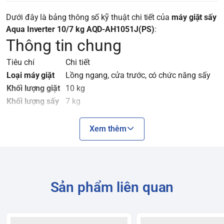
Dưới đây là bảng thông số kỹ thuật chi tiết của
máy giặt sấy
Aqua Inverter 10/7 kg AQD-AH1051J(PS)
:
Thông tin chung
Tiêu chí
Chi tiết
Loại máy giặt
Lồng ngang, cửa trước, có chức năng sấy
Khối lượng giặt
10 kg
Khối lượng sấy
7 kg
Số người sử
Gia đình từ 5 - 7 người
dụng
Xem thêm
Kiểu động cơ
Truyền động trực tiếp (Direct Drive)
Công nghệ
Có (DD Inverter)
Inverter
Tốc độ quay vắt
1400 vòng/phút
Sản phẩm liên quan
tối đa
Bảng điều
Cảm ứng, núm xoay, có màn hình LED,
khiển
song ngữ Anh - Việt