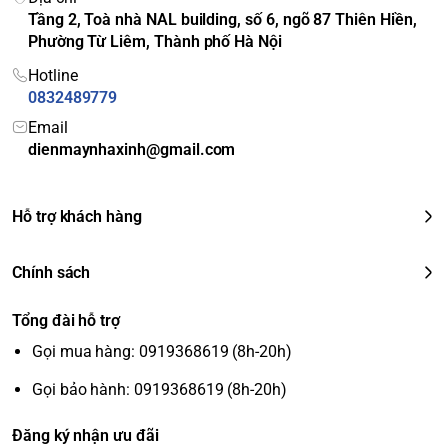
độ Drum Clean giúp loại bỏ cặn bẩn, vi khuẩn, giữ lồng
Tầng 2, Toà nhà NAL building, số 6, ngõ 87 Thiên Hiền,
t
giặt luôn sạch sẽ. <br>
Smart Dual Spray:
Tự động phun
Phường Từ Liêm, Thành phố Hà Nội
nổi
nước làm sạch mặt trong của cửa và vòng đệm.
bật
Hotline
Cô
0832489779
ng
Email
ng
Sấy ngưng tụ
dienmaynhaxinh@gmail.com
hệ
sấy
Hỗ trợ khách hàng
Cá
c
ch
Chính sách
ươ
ng
16 chương trình: Giặt tiêu chuẩn, Giặt nhanh 15 phút,
Tổng đài hỗ trợ
trìn
Giặt hơi nước, Giặt đồ cotton, Giặt sấy 7 kg, Sấy riêng...
Gọi mua hàng: 0919368619 (8h-20h)
h
giặ
Gọi bảo hành: 0919368619 (8h-20h)
t/s
ấy
Đăng ký nhận ưu đãi