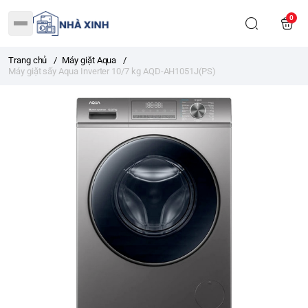
0
Trang chủ
/
Máy giặt Aqua
/
Máy giặt sấy Aqua Inverter 10/7 kg AQD-AH1051J(PS)