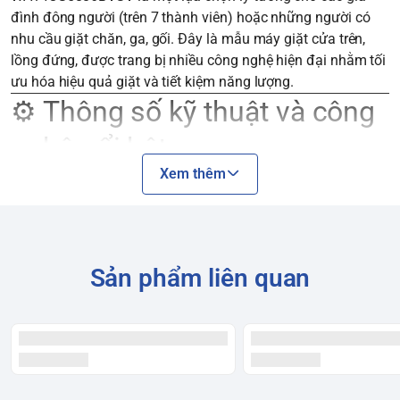
đình đông người (trên 7 thành viên) hoặc những người có
nhu cầu giặt chăn, ga, gối. Đây là mẫu máy giặt cửa trên,
lồng đứng, được trang bị nhiều công nghệ hiện đại nhằm tối
ưu hóa hiệu quả giặt và tiết kiệm năng lượng.
⚙️ Thông số kỹ thuật và công
nghệ nổi bật
Xem thêm
Dưới đây là bảng thông số kỹ thuật chi tiết của máy giặt
Samsung Inverter 14 kg
WA14CG5886BDSV
.
Bảng thông số kỹ thuật máy
giặt Samsung
Sản phẩm liên quan
WA14CG5886BDSV
Đặc điểm
Thông tin chi tiết
Loại máy giặt
Cửa trên, lồng đứng
14 kg (phù hợp cho gia đình trên 7
Khối lượng giặt
người)