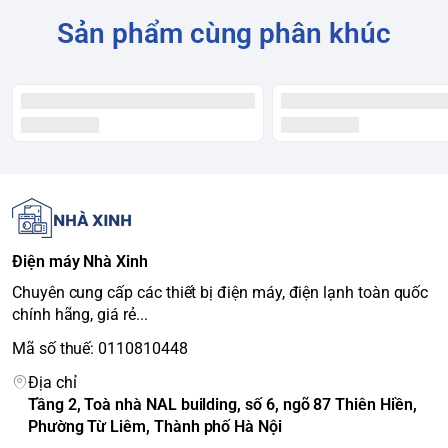
Kiểu động cơ
Truyền động trực tiếp, Digital Inverter
Sản phẩm cùng phân khúc
Tốc độ quay vắt tối
700 vòng/phút
đa
Năm ra mắt
2023
Nơi sản xuất
Thái Lan
Thời gian bảo hành
20 năm cho động cơ
Hiệu suất sử dụng
5.92 Wh/kg
điện
Chất liệu lồng giặt
Thép không gỉ
Chất liệu vỏ máy
Thép chống gỉ
Điện máy Nhà Xinh
Chất liệu nắp máy
Kính chịu lực
Chuyên cung cấp các thiết bị điện máy, điện lạnh toàn quốc
Giặt ga giường, Giặt siêu sạch, Giặt
chính hãng, giá rẻ...
nhanh, Giặt thường, Tiết kiệm nước, Vệ
Chương trình giặt
Mã số thuế: 0110810448
sinh lồng giặt, Xả + vắt, Đồ Jeans, Đồ
mỏng nhẹ, Đồ trẻ em
Địa chỉ
Tầng 2, Toà nhà NAL building, số 6, ngõ 87 Thiên Hiền,
-
EcoBubble
: Bong bóng siêu mịn, giúp
Phường Từ Liêm, Thành phố Hà Nội
xà phòng thấm sâu.<br>-
Super Speed
: