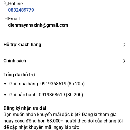
Giặt siêu tốc 59 phút.<br>-
VRT Plus
:
Hotline
Công nghệ giặt nổi
Giảm rung ồn hiệu quả.<br>-
Intensive
0832489779
bật
Wash
: Tăng khả năng thẩm thấu xà
Email
phòng vào quần áo.<br>-
Magic Filter
:
dienmaynhaxinh@gmail.com
Bộ lọc xơ vải kép.<br>-
AI Control
: Bảng
điều khiển ghi nhớ thói quen giặt.
Song ngữ Anh - Việt, nút nhấn có màn
Hỗ trợ khách hàng
Bảng điều khiển
hình hiển thị
Tự động vệ sinh lồng giặt Eco Tub
Chính sách
Clean, Tự khởi động lại khi có điện,
Tiện ích
Khóa trẻ em, Hẹn giờ giặt, Cửa đóng êm
Tổng đài hỗ trợ
(Soft Closing Door), Smart Check chẩn
Gọi mua hàng: 0919368619 (8h-20h)
đoán lỗi.
Kích thước (Cao x
Gọi bảo hành: 0919368619 (8h-20h)
105.9 cm x 60 cm x 67.5 cm
Ngang x Sâu)
Đăng ký nhận ưu đãi
Trọng lượng
40 kg
Bạn muốn nhận khuyến mãi đặc biệt? Đăng kí tham gia
Hãng
Samsung
ngay cộng động hơn 68.000+ người theo dõi của chúng tôi
🌟 Các công nghệ và tính
để cập nhật khuyến mãi ngay lập tức