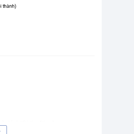
i thành)
bền bỉ và tiết kiệm điện năng.