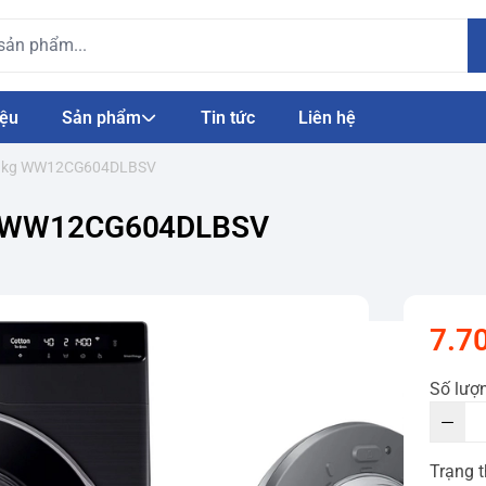
iệu
Sản phẩm
Tin tức
Liên hệ
 12 kg WW12CG604DLBSV
kg WW12CG604DLBSV
7.7
Số lượ
Trạng t