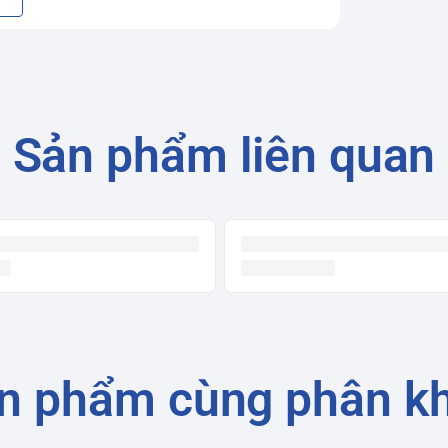
hấu vào sợi vải nhanh gấp 40 lần, đánh bay
p loại bỏ 99.9% vi khuẩn và các tác nhân gây
Sản phẩm liên quan
hời gian.
êm ái.
g tin), bao gồm các chế độ phổ biến như: Đồ
i nước, Giặt ga giường, Vệ sinh lồng giặt, ...
Anh, có núm xoay, cảm ứng và màn hình hiển
ợp.
n phẩm cùng phân k
h.
 bẩn và vi khuẩn.