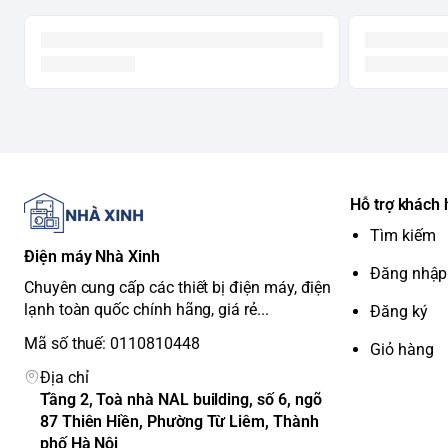
Bubble Soak:
Chế độ ngâm bong bóng giúp làm sạch các
Khóa trẻ em:
An toàn cho gia đình có trẻ nhỏ.
Hẹn giờ giặt:
Linh hoạt thời gian giặt.
5. Thiết kế và kích thước
Màu sắc:
Đen.
Chất liệu vỏ máy:
Kim loại sơn tĩnh điện.
Chất liệu lồng giặt:
Thép không gỉ.
Chất liệu nắp máy:
Kính chịu lực.
Hỗ trợ khách
Kích thước (Cao x Rộng x Sâu):
85cm x 60cm x 60cm.
Trọng lượng:
71 kg.
Tìm kiếm
Điện máy Nhà Xinh
6. Bảo hành
Đăng nhập
Thời gian bảo hành máy:
2 năm.
Chuyên cung cấp các thiết bị điện máy, điện
Thời gian bảo hành động cơ:
20 năm.
lạnh toàn quốc chính hãng, giá rẻ...
Đăng ký
Mã số thuế: 0110810448
Giỏ hàng
Địa chỉ
Tầng 2, Toà nhà NAL building, số 6, ngõ
87 Thiên Hiền, Phường Từ Liêm, Thành
phố Hà Nội