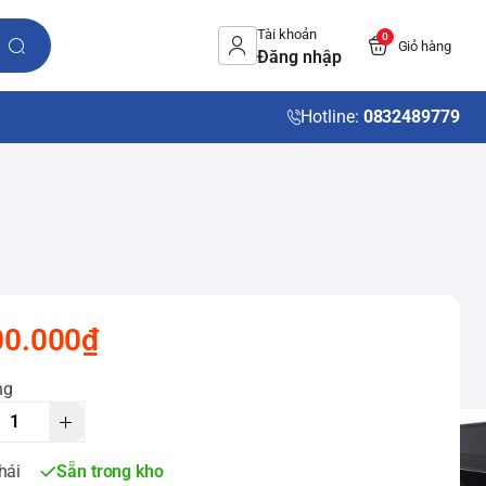
Tài khoản
0
Giỏ hàng
Đăng nhập
Hotline:
0832489779
00.000₫
ng
hái
Sẵn trong kho