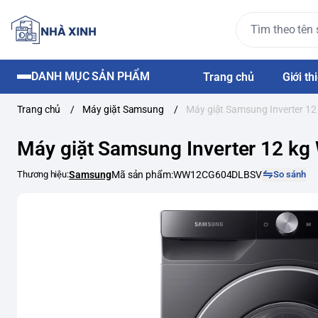
DANH MỤC SẢN PHẨM
Trang chủ
Giới th
Trang chủ
/
Máy giặt Samsung
/
Máy giặt Samsung Inverter
Máy giặt Samsung Inverter 12 
Thương hiệu:
Samsung
Mã sản phẩm:
WW12CG604DLBSV
So sánh