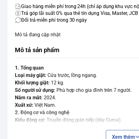
Giao hàng miễn phí trong 24h (chỉ áp dụng khu vực nộ
Trả góp lãi suất 0% qua thẻ tín dụng Visa, Master, JCB
Đổi trả miễn phí trong 30 ngày
Mô tả đang cập nhật
Mô tả sản phẩm
1. Tổng quan
Loại máy giặt:
Cửa trước, lồng ngang.
Khối lượng giặt:
12 kg.
Số người sử dụng:
Phù hợp cho gia đình trên 7 người.
Năm ra mắt:
2024.
Xuất xứ:
Việt Nam.
2. Động cơ và công nghệ
Kiểu động cơ:
Truyền động gián tiếp (dây Curoa).
Loại Inverter:
Digital Inverter, giúp máy hoạt động êm ái, 
Tốc độ quay vắt tối đa:
1400 vòng/phút.
Xem thêm