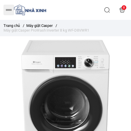
0
Trang chủ
/
Máy giặt Casper
/
Máy giặt Casper ProWash Inverter 8 kg WF-D8VWR1