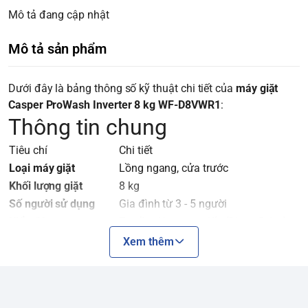
Mô tả đang cập nhật
Mô tả sản phẩm
Dưới đây là bảng thông số kỹ thuật chi tiết của
máy giặt
Casper ProWash Inverter 8 kg WF-D8VWR1
:
Thông tin chung
Tiêu chí
Chi tiết
Loại máy giặt
Lồng ngang, cửa trước
Khối lượng giặt
8 kg
Số người sử dụng
Gia đình từ 3 - 5 người
Kiểu động cơ
Truyền động trực tiếp (Direct Drive)
Công nghệ Inverter
Có
Xem thêm
Tốc độ quay vắt tối đa
1200 vòng/phút
Bảng điều khiển
Nút xoay, nút nhấn, có màn hình LED
Chất liệu lồng giặt
Thép không gỉ