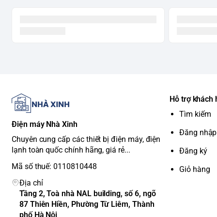
An toàn cho trẻ nhỏ. <br>
Hẹn giờ
Tiện ích khác
gian giặt. <br>
Tự khởi động lại k
trở lại. <br>
Nắp máy đóng chậm
Kích thước & Trọng lượng
Tiêu chí
Chi tiết
Kích thước (Cao x Rộng x Sâu)
101.8 cm x 58 cm x 59.5
Trọng lượng
Đang cập nhật
Hỗ trợ khách
Điện áp
220 - 240V/50Hz
Tìm kiếm
Điện máy Nhà Xinh
Đăng nhập
Chuyên cung cấp các thiết bị điện máy, điện
lạnh toàn quốc chính hãng, giá rẻ...
Đăng ký
Mã số thuế: 0110810448
Giỏ hàng
Địa chỉ
Tầng 2, Toà nhà NAL building, số 6, ngõ
87 Thiên Hiền, Phường Từ Liêm, Thành
phố Hà Nội