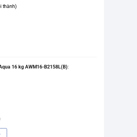
i thành)
 Aqua 16 kg AWM16-B2158L(B)
:
)