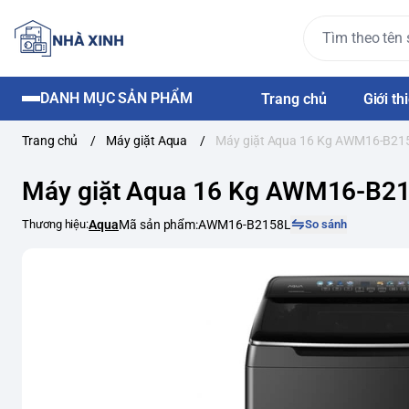
DANH MỤC SẢN PHẨM
Trang chủ
Giới th
Trang chủ
/
Máy giặt Aqua
/
Máy giặt Aqua 16 Kg AWM16-B21
Máy giặt Aqua 16 Kg AWM16-B21
Thương hiệu:
Aqua
Mã sản phẩm:
AWM16-B2158L
So sánh