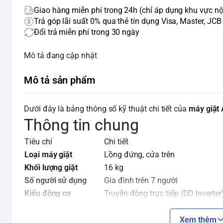
Giao hàng miễn phí trong 24h (chỉ áp dụng khu vực nộ
Trả góp lãi suất 0% qua thẻ tín dụng Visa, Master, JCB
Đổi trả miễn phí trong 30 ngày
Mô tả đang cập nhật
Mô tả sản phẩm
Dưới đây là bảng thông số kỹ thuật chi tiết của
máy giặt
Thông tin chung
Tiêu chí
Chi tiết
Loại máy giặt
Lồng đứng, cửa trên
Khối lượng giặt
16 kg
Số người sử dụng
Gia đình trên 7 người
Kiểu động cơ
Truyền động trực tiếp (DD Inverter
Công nghệ Inverter
Có
Tốc độ quay vắt tối đa
650 vòng/phút
Xem thêm