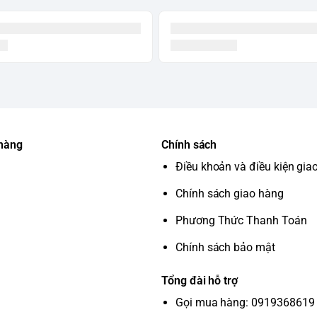
 giặt:
Cho phép bạn chủ động cài đặt thời
hi có điện:
Tiếp tục chu trình giặt khi có điện
:
Đảm bảo an toàn khi đóng mở.
 cm
 hàng
Chính sách
Điều khoản và điều kiện gia
Chính sách giao hàng
Phương Thức Thanh Toán
Chính sách bảo mật
Tổng đài hỗ trợ
Gọi mua hàng: 0919368619 