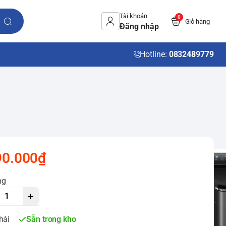
Tài khoản
0
Giỏ hàng
Đăng nhập
Hotline:
0832489779
90.000₫
ng
hái
Sẵn trong kho