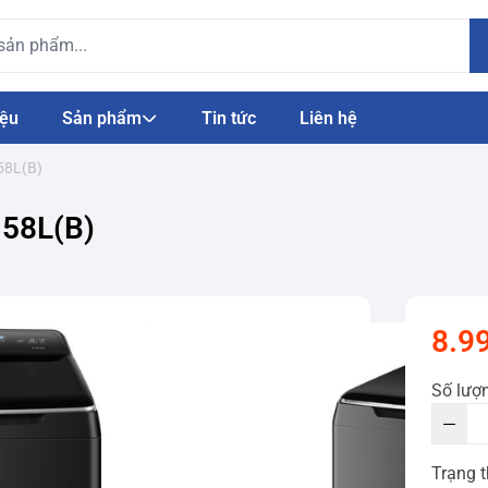
iệu
Sản phẩm
Tin tức
Liên hệ
58L(B)
58L(B)
8.9
Số lượ
Trạng t