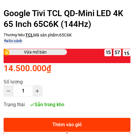
Google Tivi TCL QD-Mini LED 4K
65 Inch 65C6K (144Hz)
Thương hiệu:
TCL
Mã sản phẩm:
65C6K
So sánh
:
:
Vừa mở bán
15
14.500.000₫
Số lượng
Trạng thái
Sẵn trong kho
Thêm vào giỏ