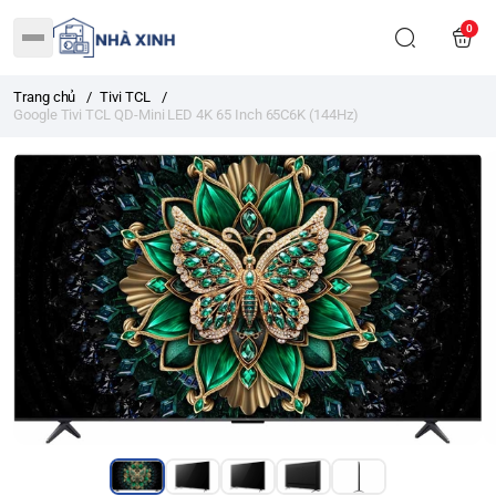
0
Trang chủ
/
Tivi TCL
/
Google Tivi TCL QD-Mini LED 4K 65 Inch 65C6K (144Hz)