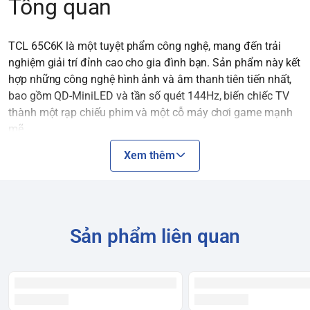
Tổng quan
TCL 65C6K là một tuyệt phẩm công nghệ, mang đến trải
nghiệm giải trí đỉnh cao cho gia đình bạn.
Sản phẩm này kết
hợp những công nghệ hình ảnh và âm thanh tiên tiến nhất,
bao gồm QD-MiniLED và tần số quét 144Hz, biến chiếc TV
thành một rạp chiếu phim và một cỗ máy chơi game mạnh
mẽ.
Xem thêm
Đặc điểm nổi bật
Sản phẩm liên quan
Công nghệ màn hình QD-Mini LED
: Đây là điểm nhấn công
nghệ đáng giá nhất của sản phẩm.
QD-Mini LED
kết hợp
công nghệ
chấm lượng tử (Quantum Dot)
để tái tạo dải màu
sắc rực rỡ, chân thực, cùng với công nghệ
Mini-LED
sử dụng
hàng nghìn bóng đèn LED siêu nhỏ để tạo ra độ tương phản