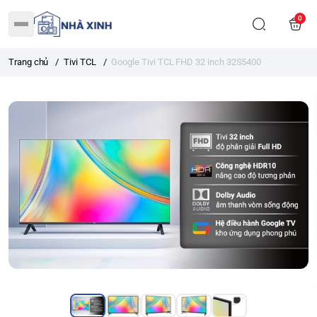
0
Trang chủ
/
Tivi TCL
/
Google Tivi TCL FHD 32 inch 32S5400