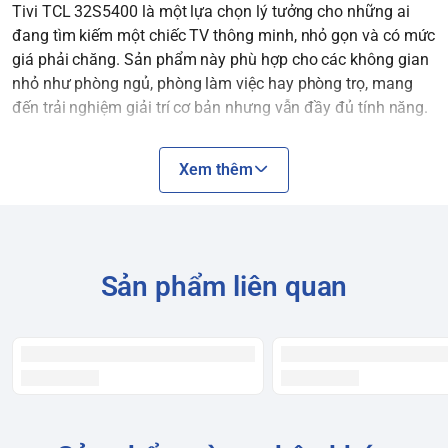
Tivi TCL 32S5400 là một lựa chọn lý tưởng cho những ai
đang tìm kiếm một chiếc TV thông minh, nhỏ gọn và có mức
giá phải chăng. Sản phẩm này phù hợp cho các không gian
nhỏ như phòng ngủ, phòng làm việc hay phòng trọ, mang
đến trải nghiệm giải trí cơ bản nhưng vẫn đầy đủ tính năng.
Đặc điểm nổi bật
Xem thêm
Thiết kế:
Viền màn hình mỏng
bằng kim loại, mang lại vẻ ngoài hiện
đại và tinh tế.
Sản phẩm liên quan
Kích thước nhỏ gọn, dễ dàng bố trí.
Chân đế chữ V úp ngược chắc chắn, có thể tháo rời để treo
tường.
Chất lượng hình ảnh:
Độ phân giải Full HD (1920x1080):
Cung cấp hình ảnh sắc
nét, chi tiết hơn so với các TV HD thông thường.
Công nghệ HDR10 và HLG:
Tăng cường độ tương phản và