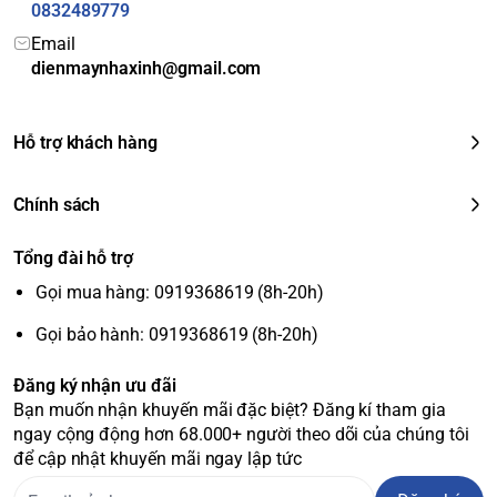
0832489779
kiếm nội dung mình muốn.
Email
Chromecast tích hợp:
Cho phép bạn trình chiếu hình ảnh,
dienmaynhaxinh@gmail.com
video từ điện thoại hoặc máy tính bảng lên màn hình TV
một cách tiện lợi.
Kết nối đa dạng:
Trang bị đầy đủ các cổng kết nối cần thiết
Hỗ trợ khách hàng
như HDMI, USB, LAN, cùng với các kết nối không dây như
Wi-Fi và Bluetooth.
Chính sách
Tổng đài hỗ trợ
Gọi mua hàng: 0919368619 (8h-20h)
Gọi bảo hành: 0919368619 (8h-20h)
Đăng ký nhận ưu đãi
Bạn muốn nhận khuyến mãi đặc biệt? Đăng kí tham gia
ngay cộng động hơn 68.000+ người theo dõi của chúng tôi
để cập nhật khuyến mãi ngay lập tức