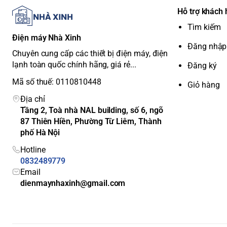
Cổng Kết Nối
Hỗ trợ khách
Tìm kiếm
Google Tivi Sony XR-65X90L được trang bị đầy đủ các cổ
Điện máy Nhà Xinh
nối với các thiết bị ngoại vi khác:
Đăng nhập
Chuyên cung cấp các thiết bị điện máy, điện
HDMI:
4 cổng (hỗ trợ eARC)
lạnh toàn quốc chính hãng, giá rẻ...
Đăng ký
USB:
2 cổng
Ethernet:
1 cổng
Mã số thuế: 0110810448
Giỏ hàng
Optical Digital Audio Output:
1 cổng
Địa chỉ
Headphone Output:
1 cổng
Tầng 2, Toà nhà NAL building, số 6, ngõ
Bluetooth:
Có
87 Thiên Hiền, Phường Từ Liêm, Thành
Wi-Fi:
Có (802.11a/b/g/n/ac)
phố Hà Nội
Tiện Ích
Hotline
0832489779
Google TV:
Giao diện thông minh, dễ sử dụng, kho ứng 
Email
trí, học tập và làm việc.
dienmaynhaxinh@gmail.com
Google Assistant:
Điều khiển tivi bằng giọng nói, tìm kiếm
trong nhà.
Chromecast built-in:
Dễ dàng chia sẻ nội dung từ điện tho
Apple AirPlay:
Truyền phát nội dung từ các thiết bị Apple l