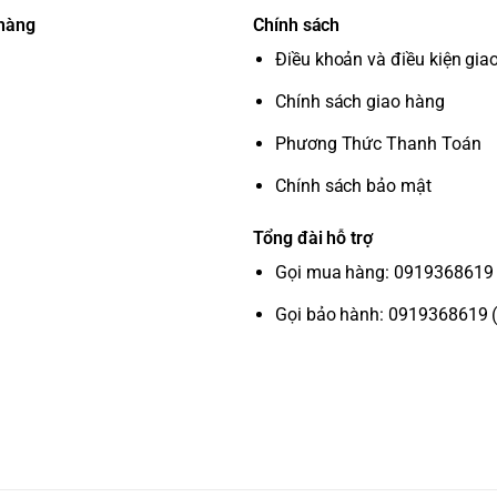
 hàng
Chính sách
Điều khoản và điều kiện gia
ng kết nối thông dụng, giúp bạn dễ dàng kết
Chính sách giao hàng
Phương Thức Thanh Toán
Chính sách bảo mật
Tổng đài hỗ trợ
Gọi mua hàng: 0919368619 
Gọi bảo hành: 0919368619 
dụng phong phú với hàng ngàn ứng dụng giải
 thông tin, điều khiển các thiết bị thông minh
ại, máy tính bảng lên tivi.
ên tivi.