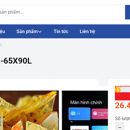
iệu
Sản phẩm
Tin tức
Liên hệ
0L
XR-65X90L
26.
Số lượ