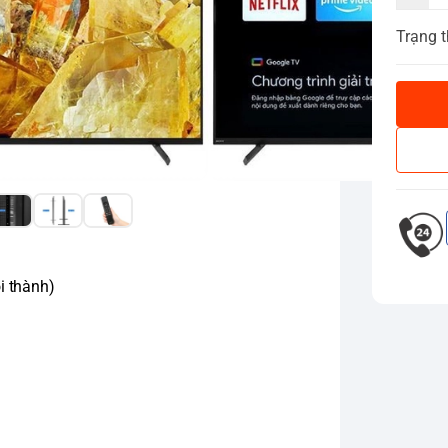
Trạng t
i thành)