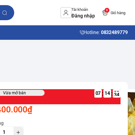
Tài khoản
0
Giỏ hàng
Đăng nhập
Hotline:
0832489779
:
:
Vừa mở bán
07
400.000₫
ng