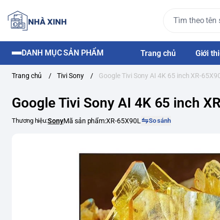
DANH MỤC SẢN PHẨM
Trang chủ
Giới th
Trang chủ
/
Tivi Sony
/
Google Tivi Sony AI 4K 65 inch XR-65X9
Google Tivi Sony AI 4K 65 inch 
Thương hiệu:
Sony
Mã sản phẩm:
XR-65X90L
So sánh