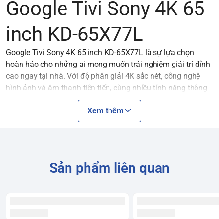
Google Tivi Sony 4K 65
inch KD-65X77L
Google Tivi Sony 4K 65 inch KD-65X77L là sự lựa chọn
hoàn hảo cho những ai mong muốn trải nghiệm giải trí đỉnh
cao ngay tại nhà. Với độ phân giải 4K sắc nét, công nghệ
hình ảnh và âm thanh tiên tiến, cùng nhiều tính năng thông
minh, chiếc tivi này sẽ mang đến cho bạn những giây phút
Xem thêm
thư giãn tuyệt vời.
Thông số kỹ thuật chi tiết
Kích thước màn hình:
65 inch
Độ phân giải:
4K (3840 x 2160)
Sản phẩm liên quan
Công nghệ hình ảnh:
Bộ xử lý X1™ 4K HDR
Công nghệ Triluminos Pro™
Motionflow™ XR
Công nghệ âm thanh: