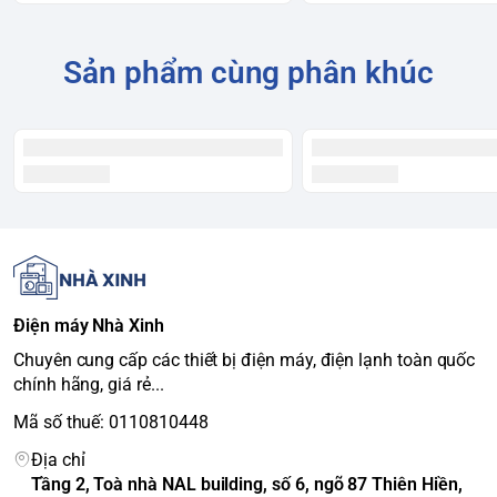
Dolby Audio™
DTS Digital Surround
Sản phẩm cùng phân khúc
Hệ điều hành:
Google TV
Cổng kết nối:
HDMI x 4
USB x 2
Ethernet x 1
Optical Audio Out x 1
Kết nối không dây:
Wi-Fi
Bluetooth
Tiện ích:
Điện máy Nhà Xinh
Tìm kiếm bằng giọng nói
Chromecast built-in
Chuyên cung cấp các thiết bị điện máy, điện lạnh toàn quốc
chính hãng, giá rẻ...
AirPlay 2
Công nghệ hình ảnh
Mã số thuế: 0110810448
Google Tivi Sony KD-65X77L được trang bị bộ xử lý X1™ 4K
Địa chỉ
Tầng 2, Toà nhà NAL building, số 6, ngõ 87 Thiên Hiền,
HDR mạnh mẽ, giúp nâng cấp mọi nội dung lên chuẩn 4K