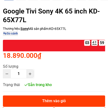
Google Tivi Sony 4K 65 inch KD-
65X77L
Thương hiệu:
Sony
Mã sản phẩm:
KD-65X77L
So sánh
:
:
03
18.890.000₫
Số lượng
Trạng thái
Sẵn trong kho
Thêm vào giỏ