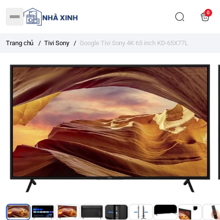
0
Trang chủ
/
Tivi Sony
/
Google Tivi Sony 4K 65 inch KD-65X77L