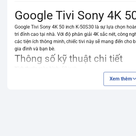
Google Tivi Sony 4K 5
Google Tivi Sony 4K 50 inch K-50S30 là sự lựa chọn hoàn
trí đỉnh cao tại nhà. Với độ phân giải 4K sắc nét, công n
các tiện ích thông minh, chiếc tivi này sẽ mang đến cho 
gia đình và bạn bè.
Thông số kỹ thuật chi tiết
Kích thước màn hình:
50 inch
Độ phân giải:
4K (3840 x 2160)
Xem thêm
Công nghệ hình ảnh:
Bộ xử lý hình ảnh: X1™ 4K HDR
Công nghệ tăng cường độ tương phản: Dynamic Contras
Công nghệ tạo màu sắc: Triluminos Pro™
HDR: HDR10, HLG, Dolby Vision
Công nghệ âm thanh:
Dolby Audio™
DTS Digital Surround