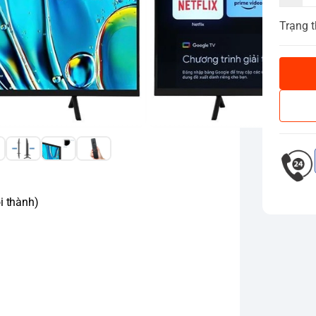
Trạng t
i thành)