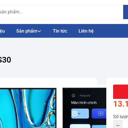
iệu
Sản phẩm
Tin tức
Liên hệ
S30
13.
Số lượ