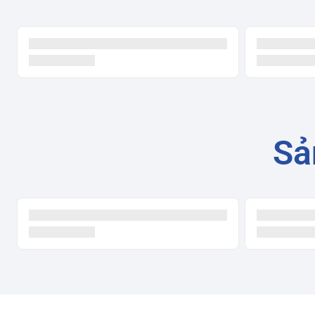
Loa: 20W
Hệ điều hành:
Google TV
Bộ nhớ trong:
16GB
Kết nối:
HDMI: 4 cổng (HDMI 2.1)
USB: 2 cổng
Ethernet: 1 cổng
Wi-Fi: 802.11a/b/g/n/ac
Sả
Bluetooth: 5.0
Tiện ích:
Tìm kiếm bằng giọng nói Google Assistant
Chromecast built-in
AirPlay 2
Điều khiển bằng giọng nói
Kích thước (Rộng x Cao x Dày):
Khoảng 111,9 x 65,2 x 7,
Trọng lượng:
Khoảng 12,3 kg (không có chân đế)
Đánh giá chi tiết