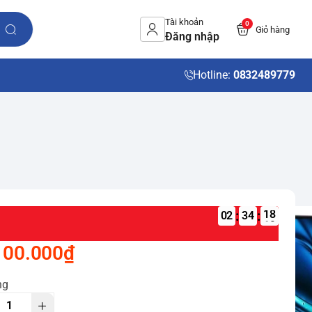
Tài khoản
0
Giỏ hàng
Đăng nhập
Hotline:
0832489779
:
:
02
100.000₫
ng