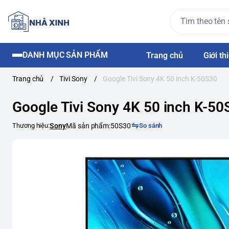
DANH MỤC SẢN PHẨM
Trang chủ
Giới th
Trang chủ
/
Tivi Sony
/
Google Tivi Sony 4K 50 inch K-50S30
Google Tivi Sony 4K 50 inch K-50
Thương hiệu:
Sony
Mã sản phẩm:
50S30
So sánh