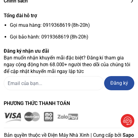
Chính sách
HDMI: 4 (HDCP 2.3)
USB: 2
Tổng đài hỗ trợ
Ethernet: 1
Gọi mua hàng: 0919368619 (8h-20h)
Digital Audio Output (Optical): 1
Headphone Output: 1
Gọi bảo hành: 0919368619 (8h-20h)
Kích thước có chân đế:
Khoảng 144.8 x 86.2 x 33.0 cm
Kích thước không chân đế:
Khoảng 144.8 x 83.6 x 5.3 cm
Đăng ký nhận ưu đãi
Trọng lượng có chân đế:
Khoảng 22.9 kg
Bạn muốn nhận khuyến mãi đặc biệt? Đăng kí tham gia
Trọng lượng không chân đế:
ngay cộng động hơn 68.000+ người theo dõi của chúng tôi
Khoảng 21.8 kg
để cập nhật khuyến mãi ngay lập tức
Năm ra mắt:
2023
Xuất xứ:
[Thông tin cần được xác nhận]
Đăng ký
Công Nghệ Hình Ảnh Vượt
Trội
PHƯƠNG THỨC THANH TOÁN
XR OLED Contrast Pro:
Tăng cường độ tương phản, mang
đến màu đen sâu thẳm và vùng sáng rực rỡ, cho hình ảnh
chân thực và sống động hơn bao giờ hết.
XR Triluminos Pro:
Tái tạo dải màu rộng hơn, hiển thị hàng
Bản quyền thuộc về Điện Máy Nhà Xinh | Cung cấp bởi
Sapo