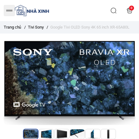
0
Trang chủ
/
Tivi Sony
/
Google Tivi OLED Sony 4K 65 inch XR-65A80L