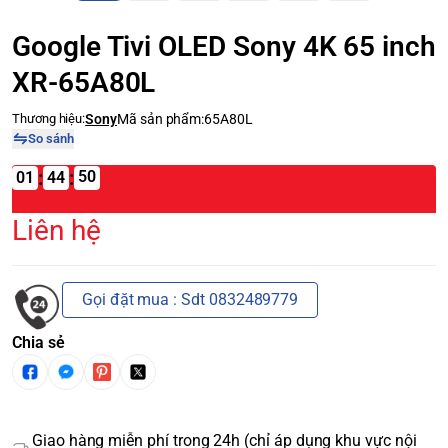
Google Tivi OLED Sony 4K 65 inch
XR-65A80L
Thương hiệu:
Sony
Mã sản phẩm:
65A80L
So sánh
:
:
01
Liên hệ
Gọi đặt mua : Sdt 0832489779
Chia sẻ
Giao hàng miễn phí trong 24h (chỉ áp dụng khu vực nội