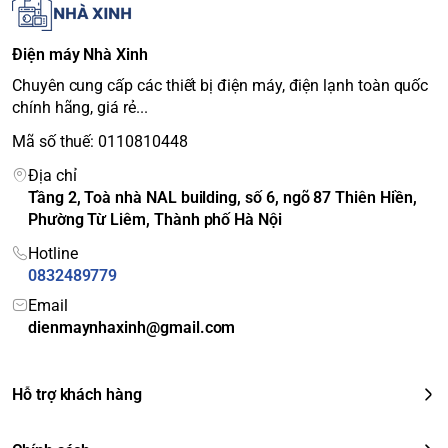
Độ phân giải:
4K (3840 x 2160)
Bộ xử lý hình ảnh:
Cognitive Processor XR™
Điện máy Nhà Xinh
Công nghệ hình ảnh:
XR OLED Contrast Pro
Chuyên cung cấp các thiết bị điện máy, điện lạnh toàn quốc
XR Triluminos Pro
chính hãng, giá rẻ...
XR Motion Clarity
Mã số thuế: 0110810448
4K Upscaling
Địa chỉ
Công nghệ âm thanh:
Tầng 2, Toà nhà NAL building, số 6, ngõ 87 Thiên Hiền,
Acoustic Surface Audio+™
Phường Từ Liêm, Thành phố Hà Nội
Dolby Atmos
DTS Digital Surround
Hotline
3D Surround Upscaling
0832489779
Hệ điều hành:
Google TV
Email
Tính năng thông minh:
dienmaynhaxinh@gmail.com
Google Assistant
Tìm kiếm bằng giọng nói tiếng Việt
Chromecast built-in
Hỗ trợ khách hàng
Apple AirPlay
Cổng kết nối: