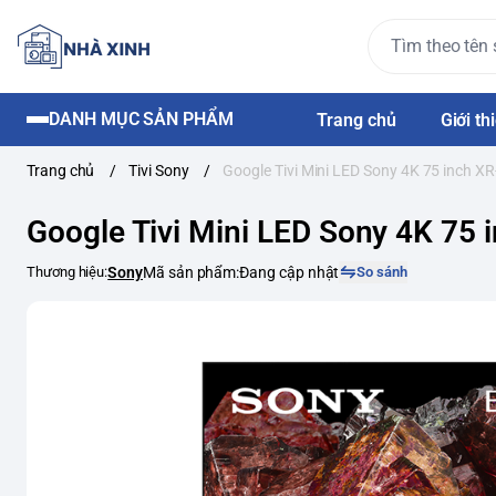
DANH MỤC SẢN PHẨM
Trang chủ
Giới th
Trang chủ
/
Tivi Sony
/
Google Tivi Mini LED Sony 4K 75 inch 
Google Tivi Mini LED Sony 4K 75
Thương hiệu:
Sony
Mã sản phẩm:
Đang cập nhật
So sánh