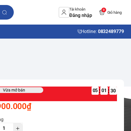
Tài khoản
0
Giỏ hàng
Đăng nhập
Hotline:
0832489779
:
:
Vừa mở bán
05
900.000₫
ng