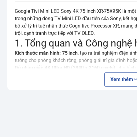
Google Tivi Mini LED Sony 4K 75 inch XR-75X95K là một
trong những dòng TV Mini LED đầu tiên của Sony, kết hợp
bộ xử lý trí tuệ nhận thức Cognitive Processor XR, mang
trội, cạnh tranh trực tiếp với TV OLED.
1. Tổng quan và Công nghệ 
Kích thước màn hình:
75 inch
, tạo ra trải nghiệm điện ản
tưởng cho phòng khách rộng, phòng giải trí gia đình hoặc
Độ phân giải:
4K Ultra HD (3840 x 2160 pixels)
, cho hình
Công nghệ Mini LED với XR Backlight Master Drive:
Đây l
Xem thêm
dụng hàng ngàn bóng đèn LED siêu nhỏ, cho phép kiểm so
đèn nền LED thông thường. Kết hợp với công nghệ XR Bac
có thể kiểm soát từng vùng đèn nền Mini LED riêng lẻ, tạ
thẳm
,
độ sáng rực rỡ
và hạn chế tối đa hiện tượng hở sá
Bộ xử lý trí tuệ nhận thức Cognitive Processor XR™:
Đây l
này tái tạo nội dung theo cách con người nhìn và nghe, 
lúc. Nó không chỉ phân tích màu sắc, độ tương phản và đ
mà mắt người tự nhiên chú ý, mang lại hình ảnh chân th