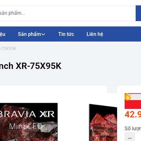
iệu
Sản phẩm
Tin tức
Liên hệ
XR-75X95K
 inch XR-75X95K
42.
Số lượ