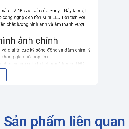
 mẫu TV 4K cao cấp của Sony, . Đây là một
 công nghệ đèn nền Mini LED tiên tiến với
 đến chất lượng hình ảnh và âm thanh vượt
hình ảnh chính
h và giải trí cực kỳ sống động và đắm chìm, lý
 không gian hội họp lớn.
 ảnh siêu sắc nét, chi tiết gấp 4 lần Full HD.
à điểm nổi bật nhất của X95K. Mini LED sử
át ánh sáng chính xác hơn rất nhiều so với
klight Master Drive độc quyền của Sony, TV
o ra
độ tương phản cực cao
,
màu đen sâu
ng (blooming).
à "bộ não" của TV Sony cao cấp. Bộ xử lý
phân tích chéo hàng trăm nghìn yếu tố cùng
Sản phẩm liên quan
ộ rõ nét mà còn tập trung cải thiện các điểm
ực và hấp dẫn hơn.