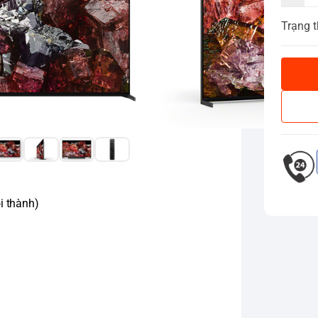
Trạng t
i thành)