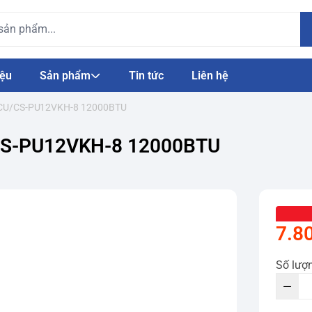
iệu
Sản phẩm
Tin tức
Liên hệ
er CU/CS-PU12VKH-8 12000BTU
U/CS-PU12VKH-8 12000BTU
7.8
Số lượ