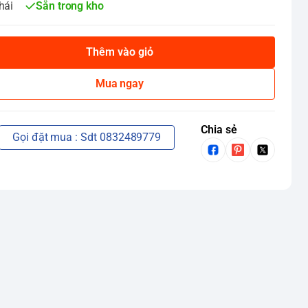
hái
Sẵn trong kho
Thêm vào giỏ
Mua ngay
Chia sẻ
Gọi đặt mua : Sdt 0832489779