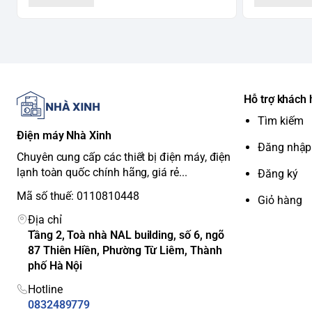
Công suất tiêu thụ điện (trung bình):
Khoảng 1.07 kW/h
Chỉ số hiệu suất năng lượng (CSPF):
4.53
Nhãn năng lượng:
5 sao
Kích thước và trọng lượng:
Dàn lạnh (CS-PU12VKH-8):
Kích thước (Cao x Rộng x Sâu): 290 x 800 x 200 mm
Hỗ trợ khách
Trọng lượng: 8 kg
Dàn nóng (CU-PU12VKH-8):
Tìm kiếm
Điện máy Nhà Xinh
Kích thước (Cao x Rộng x Sâu): 540 x 865 x 320 mm
Đăng nhập
Trọng lượng: 29 kg
Chuyên cung cấp các thiết bị điện máy, điện
Độ ồn:
lạnh toàn quốc chính hãng, giá rẻ...
Đăng ký
Dàn lạnh:
30 dB(A) (chế độ thấp nhất)
Mã số thuế: 0110810448
Giỏ hàng
Dàn nóng:
48 dB(A)
Địa chỉ
Ống dẫn gas:
Tầng 2, Toà nhà NAL building, số 6, ngõ
Đường kính ống lỏng: Ø6.35 mm
87 Thiên Hiền, Phường Từ Liêm, Thành
Đường kính ống ga: Ø9.52 mm
phố Hà Nội
Chiều dài ống tối đa:
20 m
Chênh lệch độ cao tối đa:
15 m
Hotline
3. Các tính năng nổi bật
0832489779