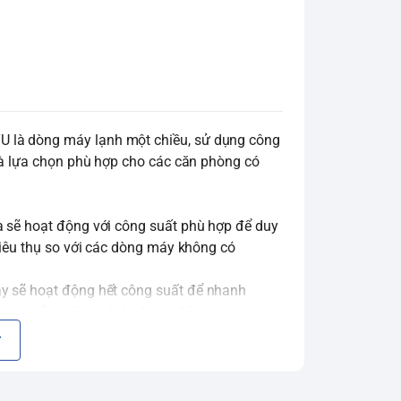
 là dòng máy lạnh một chiều, sử dụng công
 là lựa chọn phù hợp cho các căn phòng có
 sẽ hoạt động với công suất phù hợp để duy
tiêu thụ so với các dòng máy không có
áy sẽ hoạt động hết công suất để nhanh
lại cảm giác mát lạnh tức thì.
ng tính năng nổi bật của Panasonic. Công
ạt bụi bẩn, vi khuẩn và nấm mốc trong không
 lành và an toàn hơn cho sức khỏe.
hổi đi xa và rộng hơn, làm mát đều khắp