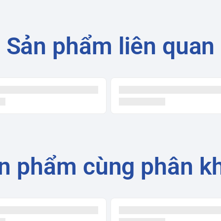
hu vực nhất định.
én và quạt gió sẽ hoạt động ở mức độ ồn thấp
àm việc, nghỉ ngơi hoặc vào ban đêm.
Sản phẩm liên quan
ất làm lạnh cao và góp phần giảm thiểu tác
ại, nhiều tính năng thông minh, không chỉ
 khỏe và tiết kiệm chi phí điện năng cho gia
n phẩm cùng phân k
 trường)