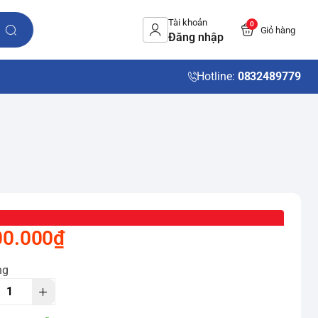
Tài khoản
0
Giỏ hàng
Đăng nhập
Hotline:
0832489779
00.000₫
ng