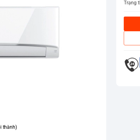
Trạng t
i thành)