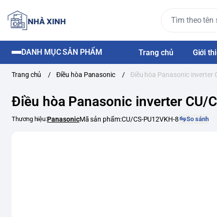
DANH MỤC SẢN PHẨM
Trang chủ
Giới th
Trang chủ
/
Điều hòa Panasonic
/
Điều hòa Panasonic invert
Điều hòa Panasonic inverter C
Thương hiệu:
Panasonic
Mã sản phẩm:
CU/CS-PU12VKH-8
So sánh