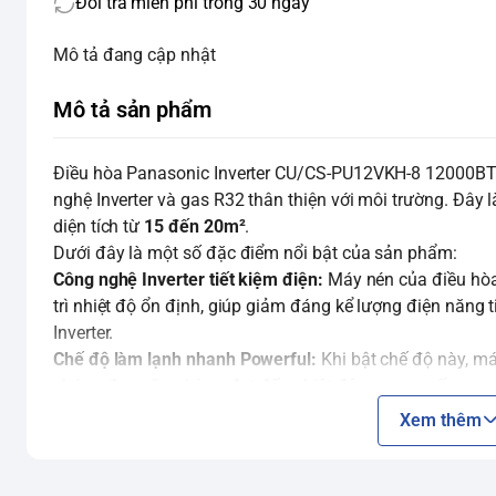
Đổi trả miễn phí trong 30 ngày
Mô tả đang cập nhật
Mô tả sản phẩm
Điều hòa Panasonic Inverter CU/CS-PU12VKH-8 12000BTU
nghệ Inverter và gas R32 thân thiện với môi trường. Đây
diện tích từ
15 đến 20m²
.
Dưới đây là một số đặc điểm nổi bật của sản phẩm:
Công nghệ Inverter tiết kiệm điện:
Máy nén của điều hòa
trì nhiệt độ ổn định, giúp giảm đáng kể lượng điện năng 
Inverter.
Chế độ làm lạnh nhanh Powerful:
Khi bật chế độ này, m
chóng đưa căn phòng đạt đến nhiệt độ mong muốn, mang 
Công nghệ Nanoe-G lọc không khí:
Đây là một trong nhữ
Xem thêm
nghệ này tạo ra các hạt ion Nanoe-G, giúp bắt giữ các h
khí, thậm chí cả bụi PM2.5, trả lại không gian sống trong
Thiết kế Big Flap:
Cánh đảo gió lớn giúp luồng khí lạnh t