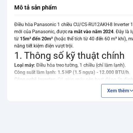
Mô tả sản phẩm
Điều hòa Panasonic 1 chiều CU/CS-RU12AKH-8 Inverter 
mới của Panasonic, được
ra mắt vào năm 2024
. Đây là 
từ
15m² đến 20m²
(hoặc thể tích từ 40 đến 60 m³ khí),
năng tiết kiệm điện vượt trội.
1. Thông số kỹ thuật chính
Loại máy:
Điều hòa treo tường, 1 chiều (chỉ làm lạnh).
Công suất làm lạnh:
1.5 HP (1.5 ngựa) - 12.000 BTU/h
.
Công nghệ Inverter:
Có, giúp máy nén hoạt động ổn định, 
Môi chất lạnh (Gas):
R32
– loại gas thế hệ mới nhất, thâ
Xem thêm
ozone và cho hiệu suất làm lạnh cao hơn.
Công suất tiêu thụ điện:
Khoảng
1.03 kW/h
(hoặc 1030W
Nhãn năng lượng:
5 sao (Hiệu suất năng lượng CSPF 5.39)
Nguồn điện:
1 Pha, 220 V, 50Hz.
Xuất xứ:
Malaysia.
Năm ra mắt:
2024.