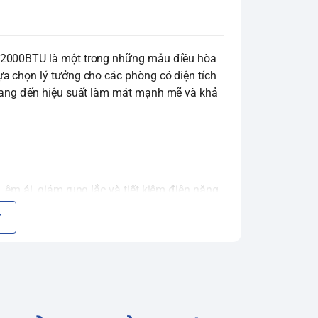
12000BTU là một trong những mẫu điều hòa
lựa chọn lý tưởng cho các phòng có diện tích
 mang đến hiệu suất làm mát mạnh mẽ và khả
êm ái, giảm rung lắc và tiết kiệm điện năng.
n thiện với môi trường, không phá hủy tầng
).
, cho thấy khả năng tiết kiệm điện rất tốt.