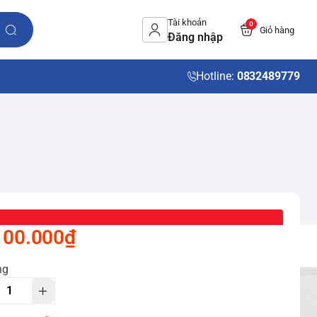
Tài khoản
0
Giỏ hàng
Đăng nhập
Hotline:
0832489779
100.000₫
ng