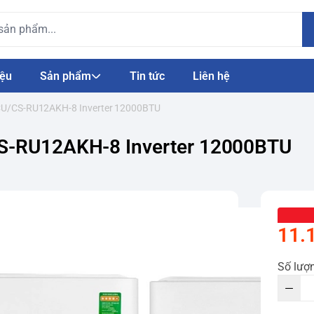
iệu
Sản phẩm
Tin tức
Liên hệ
 CU/CS-RU12AKH-8 Inverter 12000BTU
CS-RU12AKH-8 Inverter 12000BTU
11.
Số lượ