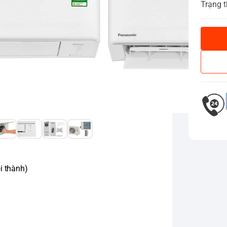
Trạng t
i thành)