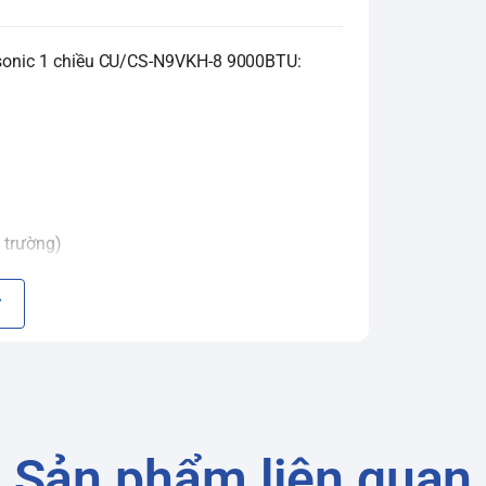
nasonic 1 chiều CU/CS-N9VKH-8 9000BTU:
 trường)
Sản phẩm liên quan