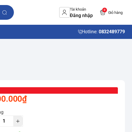
Tài khoản
0
Giỏ hàng
Đăng nhập
Hotline:
0832489779
00.000₫
ng