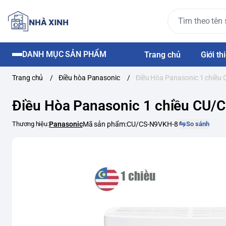
DANH MỤC SẢN PHẨM
Trang chủ
Giới th
Trang chủ
/
Điều hòa Panasonic
/
Điều Hòa Panasonic 1 chiều
Điều Hòa Panasonic 1 chiều CU/
Thương hiệu:
Panasonic
Mã sản phẩm:
CU/CS-N9VKH-8
So sánh