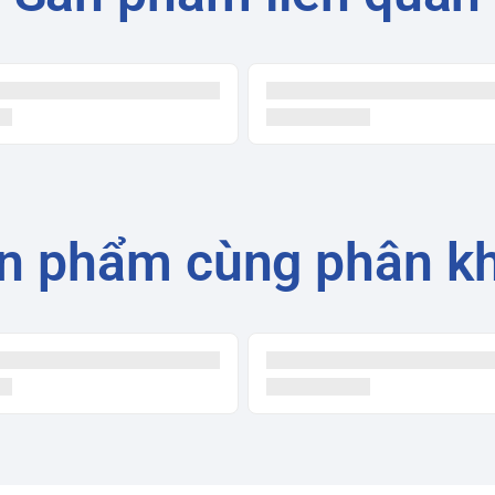
n phẩm cùng phân k
và loại bỏ các hạt bụi mịn PM2.5.
mát phòng nhanh chóng ngay khi khởi động.
iúp luồng gió thổi xa và làm mát đều khắp
mang lại không gian yên tĩnh.
 Blue Fin chống ăn mòn.