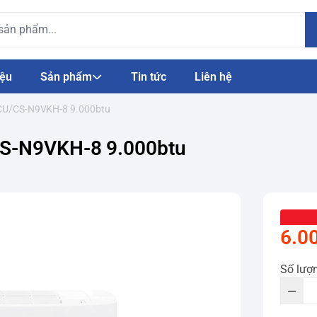
iệu
Sản phẩm
Tin tức
Liên hệ
 CU/CS-N9VKH-8 9.000btu
CS-N9VKH-8 9.000btu
6.0
Số lượ