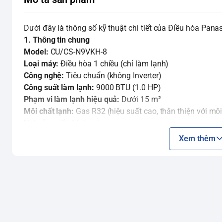
Dưới đây là thông số kỹ thuật chi tiết của Điều hòa Pa
1. Thông tin chung
Model:
CU/CS-N9VKH-8
Loại máy:
Điều hòa 1 chiều (chỉ làm lạnh)
Công nghệ:
Tiêu chuẩn (không Inverter)
Công suất làm lạnh:
9000 BTU (1.0 HP)
Phạm vi làm lạnh hiệu quả:
Dưới 15 m²
Môi chất lạnh:
Gas R32 (hiệu suất cao, thân thiện với môi
Nơi sản xuất:
Malaysia
2. Thông số kỹ thuật chi tiết
Xem thêm
Công suất tiêu thụ điện (trung bình):
Khoảng 0.82 kW/h
Chỉ số hiệu suất năng lượng (EER):
3.41 W/W
Nhãn năng lượng:
2 sao
Kích thước và trọng lượng:
Dàn lạnh (CS-N9VKH-8):
Kích thước (Cao x Rộng x Sâu): 290 x 799 x 197 mm
Trọng lượng: 8 kg