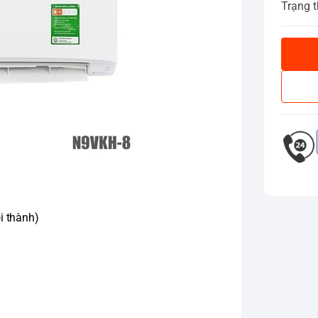
Trạng t
i thành)