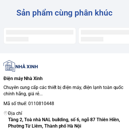
Môi chất lạnh (Gas)
R410A
Sản phẩm cùng phân khúc
Dàn tản nhiệt
Ống đồng, lá nhôm mạ vàng
Độ ồn (Dàn lạnh)
42/37/30 dB
Kích thước dàn lạnh (R
835 x 285 x 203 mm
x S x C)
Khối lượng dàn lạnh
9 kg
Kích thước dàn nóng
660 x 482 x 245 mm
(R x S x C)
Khối lượng dàn nóng
24 kg
Chế độ làm lạnh/sưởi ấm nhanh, Tự
Điện máy Nhà Xinh
Tính năng nổi bật
làm sạch iClean, Cảm biến nhiệt độ
iFeel
Chuyên cung cấp các thiết bị điện máy, điện lạnh toàn quốc
chính hãng, giá rẻ...
Xuất xứ
Thái Lan
3 năm cho toàn bộ máy, 5 năm cho
Mã số thuế: 0110810448
Bảo hành
máy nén
Địa chỉ
Tầng 2, Toà nhà NAL building, số 6, ngõ 87 Thiên Hiền,
Phường Từ Liêm, Thành phố Hà Nội